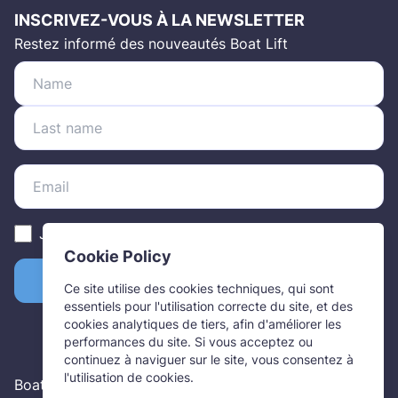
INSCRIVEZ-VOUS À LA NEWSLETTER
Restez informé des nouveautés Boat Lift
J'ai lu et j'accepte la
privacy policy
Cookie Policy
INSCRIVEZ-VOUS MAINTENANT
Ce site utilise des cookies techniques, qui sont
essentiels pour l'utilisation correcte du site, et des
cookies analytiques de tiers, afin d'améliorer les
performances du site. Si vous acceptez ou
continuez à naviguer sur le site, vous consentez à
l'utilisation de cookies.
Boat Lift s.r.l. P.IVA 01669450999 | Via Alba-Narzole,