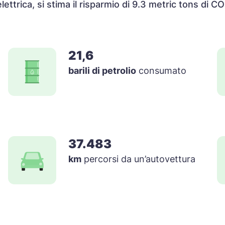
ettrica, si stima il risparmio di 9.3 metric tons di C
21,6
barili di petrolio
consumato
37.483
km
percorsi da un’autovettura