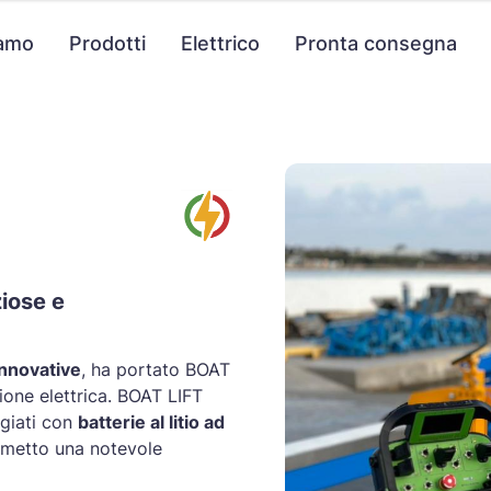
iamo
Prodotti
Elettrico
Pronta consegna
ziose e
innovative
, ha portato BOAT
ione elettrica. BOAT LIFT
aggiati con
batterie al litio ad
rmetto una notevole