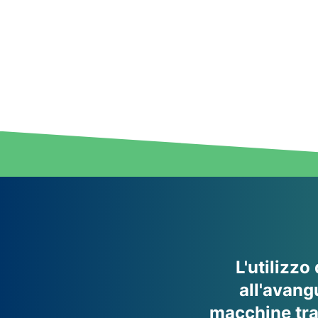
L'utilizzo
all'avang
macchine tra