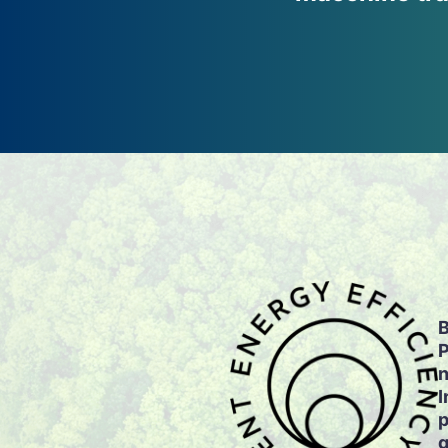
B
P
n
I
p
g