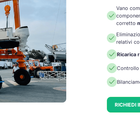
Vano coma
component
corretto
m
Eliminazio
relativi co
Ricarica 
Controllo
Bilanciam
RICHIEDI