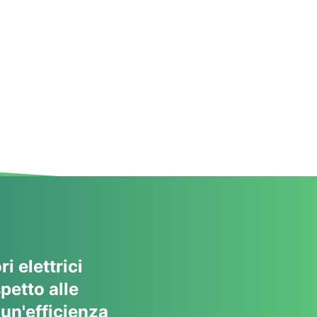
i elettrici
petto alle
un'efficienza